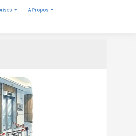
prises
A Propos
t