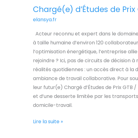
Chargé(e) d’Études de Prix
Chargé(e)
d’Études
elansya.fr
de
Acteur reconnu et expert dans le domaine d
Prix
à taille humaine d’environ 120 collaborateu
GTB
l’optimisation énergétique, l’entreprise alli
/
rejoindre ? Ici, pas de circuits de décision à
Régulation
réalités quotidiennes : un accès direct à l
(H/F)
ambiance de travail collaborative. Pour sou
leur futur(e) Chargé d’Études de Prix GTB /
et d’une desserte limitée par les transpor
domicile-travail.
Lire la suite »