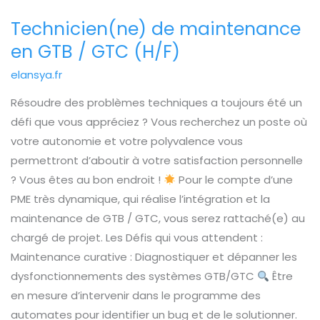
Technicien(ne) de maintenance
Technicien(ne)
de
en GTB / GTC (H/F)
maintenance
elansya.fr
en
Résoudre des problèmes techniques a toujours été un
GTB
défi que vous appréciez ? Vous recherchez un poste où
/
votre autonomie et votre polyvalence vous
GTC
permettront d’aboutir à votre satisfaction personnelle
(H/F)
? Vous êtes au bon endroit !
Pour le compte d’une
PME très dynamique, qui réalise l’intégration et la
maintenance de GTB / GTC, vous serez rattaché(e) au
chargé de projet. Les Défis qui vous attendent :
Maintenance curative : Diagnostiquer et dépanner les
dysfonctionnements des systèmes GTB/GTC
Être
en mesure d’intervenir dans le programme des
automates pour identifier un bug et de le solutionner.