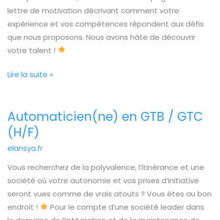
lettre de motivation décrivant comment votre
expérience et vos compétences répondent aux défis
que nous proposons. Nous avons hâte de découvrir
votre talent !
Lire la suite »
Automaticien(ne) en GTB / GTC
Automaticien(ne)
en
(H/F)
GTB
elansya.fr
/
Vous recherchez de la polyvalence, l’itinérance et une
GTC
société où votre autonomie et vos prises d’initiative
(H/F)
seront vues comme de vrais atouts ? Vous êtes au bon
endroit !
Pour le compte d’une société leader dans