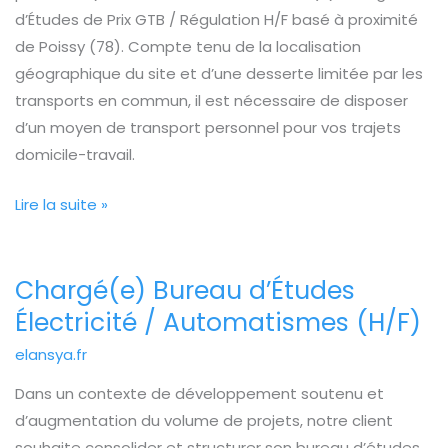
d’Études de Prix GTB / Régulation H/F basé à proximité
de Poissy (78). Compte tenu de la localisation
géographique du site et d’une desserte limitée par les
transports en commun, il est nécessaire de disposer
d’un moyen de transport personnel pour vos trajets
domicile-travail.
Lire la suite »
Chargé(e) Bureau d’Études
Chargé(e)
Bureau
Électricité / Automatismes (H/F)
d’Études
elansya.fr
Électricité
Dans un contexte de développement soutenu et
/
d’augmentation du volume de projets, notre client
Automatismes
souhaite consolider et structurer son bureau d’études