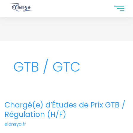
GTB / GTC
Chargé(e) d’Études de Prix GTB /
Chargé(e)
d’Études
Régulation (H/F)
de
elansya.fr
Prix